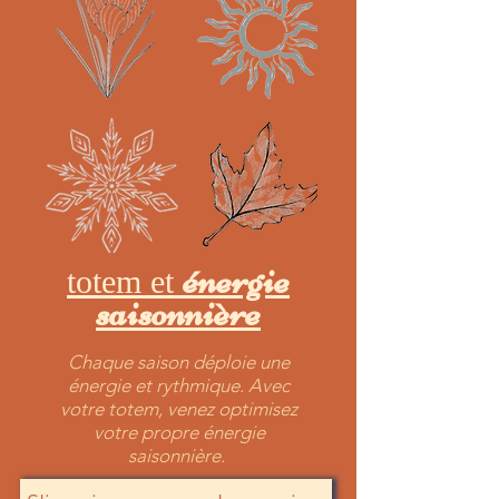
énergie
totem et
saisonnière
Chaque saison déploie une
énergie et rythmique. Avec
votre totem, venez optimisez
votre propre énergie
saisonnière.