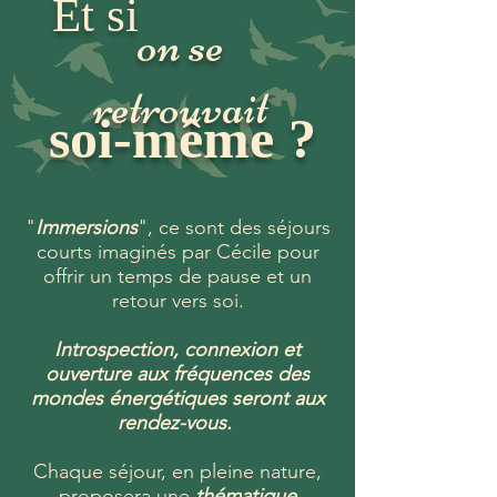
Et si
on se
retrouvait
soi-même ?
"
Immersions
", ce sont des séjours
courts imaginés par Cécile pour
offrir un temps de pause et un
retour vers soi.
Introspection, connexion et
ouverture aux fréquences des
mondes énergétiques seront aux
rendez-vous.
Chaque séjour, en pleine nature,
proposera une
thématique