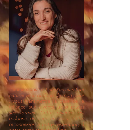
“
Immersions
” est né d’un élan tout
naturel venu du fond de mon cœur
:
vous transmettre la base de la
reliance aux vivants
, sous toutes
ses formes. Cette reliance qui
redonne du sens au vécu. Cette
reconnexion à notre respiration, à