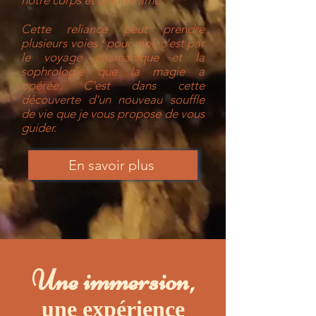
notre corps et à notre âme.
Cette reliance peut prendre
plusieurs voies : pour moi, c'est par
le voyage chamanique et la
sophrologie que la magie a
opérée. C'est dans cette
découverte d'un nouveau souffle
de vie que je vous propose de vous
guider.
En savoir plus
Une immersion,
une expérience