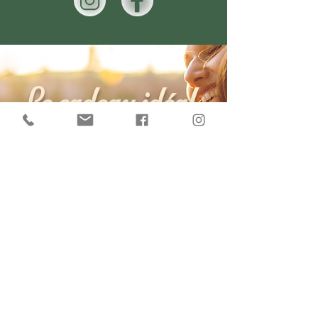
Le cadeau idéal
à {s'} offrir
Parce qu’il est parfois
difficile de voir ses propres besoins,
Immersion
est un cadeau précieux
à s’offrir à soi ou
à un proche
pour aider à souffler, à se recentrer ou
à traverser une étape de vie.
Plus qu’un objet,
c’est une
preuve
d’amour
,
de reconnaissance,